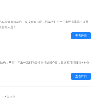
汽车大灯有水蒸汽一直没有解决呢？汽车大灯生产厂家没有重视？还是
会有此问题！
查看详情
的微结构，从而生产出一系列的高性能过滤器介质，其微孔可以阻挡各种微
查看详情
, 共
5
条信息